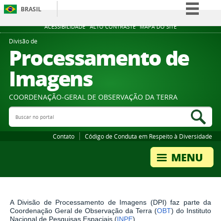
BRASIL
Simplifique!
ACESSIBILIDADE
ALTO CONTRASTE
MAPA DO SITE
Comunica BR
Divisão de
Processamento de
Participe
Imagens
Acesso à informação
Legislação
COORDENAÇÃO-GERAL DE OBSERVAÇÃO DA TERRA
Canais
Buscar no portal
Bus
Contato
Código de Conduta em Respeito à Diversidade
A Divisão de Processamento de Imagens (DPI) faz parte da
Coordenação Geral de Observação da Terra (
OBT
) do Instituto
Nacional de Pesquisas Espaciais (
INPE
).